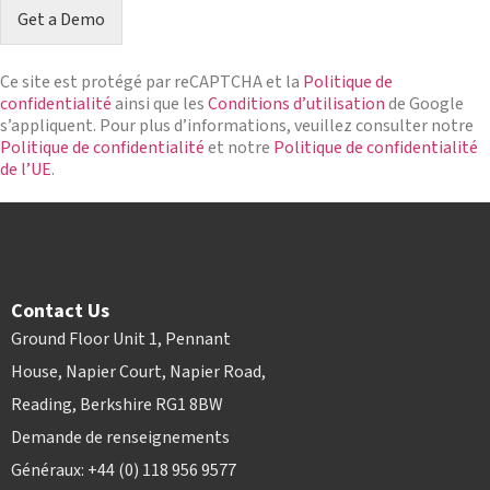
i
y
e
Get a Demo
o
N
r
n
a
*
*
m
Ce site est protégé par reCAPTCHA et la
Politique de
e
confidentialité
ainsi que les
Conditions d’utilisation
de Google
*
s’appliquent. Pour plus d’informations, veuillez consulter notre
Politique de confidentialité
et notre
Politique de confidentialité
de l’UE
.
Contact Us
Ground Floor Unit 1, Pennant
House, Napier Court, Napier Road,
Reading, Berkshire RG1 8BW
Demande de renseignements
Généraux: +44 (0) 118 956 9577