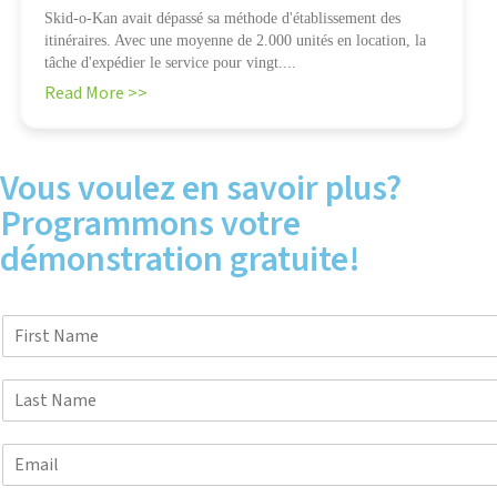
Skid-o-Kan avait dépassé sa méthode d'établissement des
itinéraires. Avec une moyenne de 2.000 unités en location, la
tâche d'expédier le service pour vingt....
Read More >>
Vous voulez en savoir plus?
Programmons votre
démonstration gratuite!
F
i
r
L
s
a
t
s
N
E
t
a
m
N
m