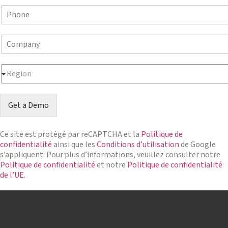
a
a
e
P
i
m
*
h
l
e
o
*
*
C
n
o
e
m
N
R
p
u
Region
e
a
m
g
n
b
i
y
e
Get a Demo
o
N
r
n
a
*
*
m
Ce site est protégé par reCAPTCHA et la
Politique de
e
confidentialité
ainsi que les
Conditions d’utilisation
de Google
*
s’appliquent. Pour plus d’informations, veuillez consulter notre
Politique de confidentialité
et notre
Politique de confidentialité
de l’UE
.