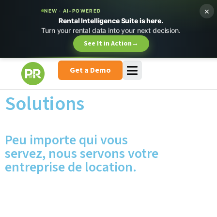
×
NEW · AI-POWERED
Rental Intelligence Suite is here.
Turn your rental data into your next decision.
See It in Action
→
Get a Demo
Solutions
Peu importe qui vous
servez, nous servons votre
entreprise de location.