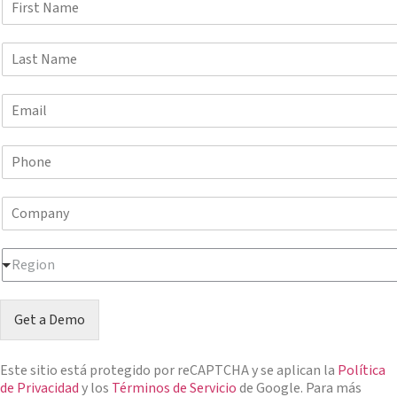
i
r
L
s
a
t
s
N
E
t
a
m
N
m
a
a
e
P
i
m
*
h
l
e
o
*
*
C
n
o
e
m
N
R
p
u
Region
e
a
m
g
n
b
i
y
e
Get a Demo
o
N
r
n
a
*
*
m
Este sitio está protegido por reCAPTCHA y se aplican la
Política
e
de Privacidad
y los
Términos de Servicio
de Google. Para más