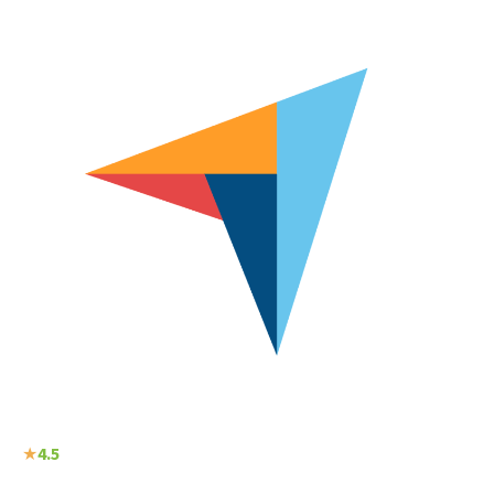
★
4.5