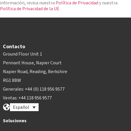
*
información, revisa nuestra
Política de Privacidad
y nuestra
Política de Privacidad de la UE
.
Contacto
Ground Floor Unit 1
Pennant House, Napier Court
Napier Road, Reading, Berkshire
RG1 8BW
Generales: +44 (0) 118 956 9577
Ventas: +44 118 956 9577
Español
Soluciones