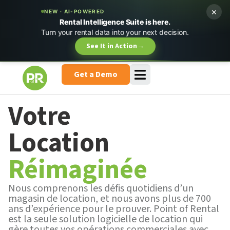
×
NEW · AI-POWERED
Rental Intelligence Suite is here.
Turn your rental data into your next decision.
See It in Action
→
Get a Demo
Votre
Location
Réimaginée
Nous comprenons les défis quotidiens d’un
magasin de location, et nous avons plus de 700
ans d’expérience pour le prouver. Point of Rental
est la seule solution logicielle de location qui
gère toutes vos opérations commerciales avec