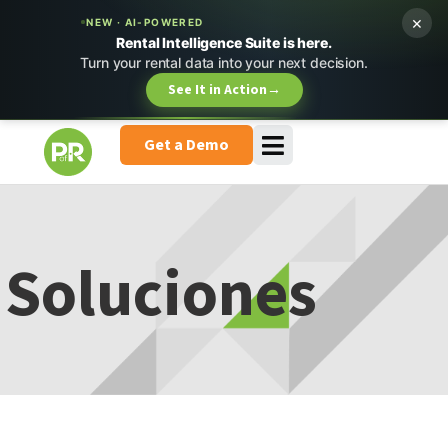
×
NEW · AI-POWERED
Rental Intelligence Suite is here.
Turn your rental data into your next decision.
See It in Action
→
Get a Demo
Soluciones