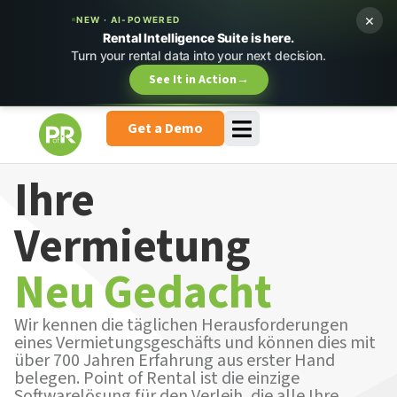
×
NEW · AI-POWERED
Rental Intelligence Suite is here.
Turn your rental data into your next decision.
See It in Action
→
Get a Demo
Ihre
Vermietung
Neu Gedacht
Wir kennen die täglichen Herausforderungen
eines Vermietungsgeschäfts und können dies mit
über 700 Jahren Erfahrung aus erster Hand
belegen. Point of Rental ist die einzige
Softwarelösung für den Verleih, die alle Ihre