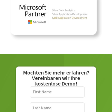
Möchten Sie mehr erfahren?
Vereinbaren wir Ihre
kostenlose Demo!
F
i
r
s
L
t
a