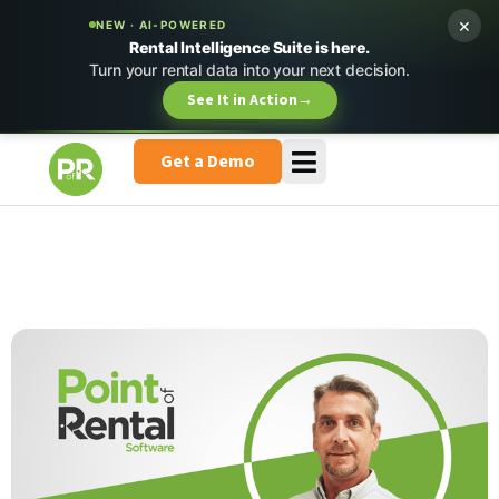
×
NEW · AI-POWERED
Rental Intelligence Suite is here.
Turn your rental data into your next decision.
See It in Action
→
Get a Demo