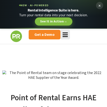
×
NEW · AI-POWERED
Rental Intelligence Suite is here.
Turn your rental data into your next decision.
See It in Action
→
Get a Demo
Point of Rental Earns HAE