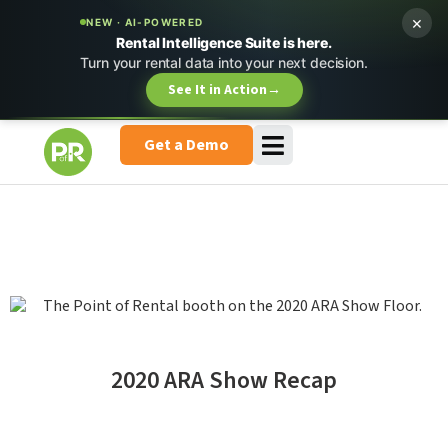
×
NEW · AI-POWERED
Rental Intelligence Suite is here.
Turn your rental data into your next decision.
See It in Action
→
Get a Demo
2020 ARA Show Recap