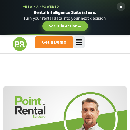
×
NEW · AI-POWERED
Rental Intelligence Suite is here.
Turn your rental data into your next decision.
See It in Action
→
Get a Demo