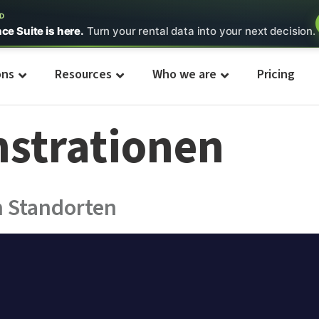
ED
nce Suite is here.
Turn your rental data into your next decision.
ons
Resources
Who we are
Pricing
strationen
 Standorten