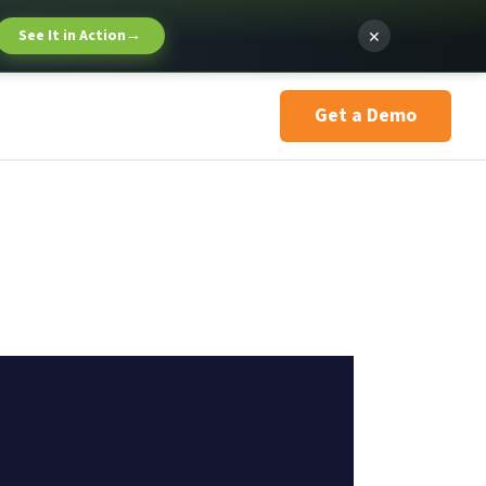
×
See It in Action
→
Get a Demo