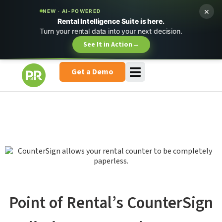
×
NEW · AI-POWERED
Rental Intelligence Suite is here.
Turn your rental data into your next decision.
See It in Action
→
Get a Demo
Point of Rental’s CounterSign