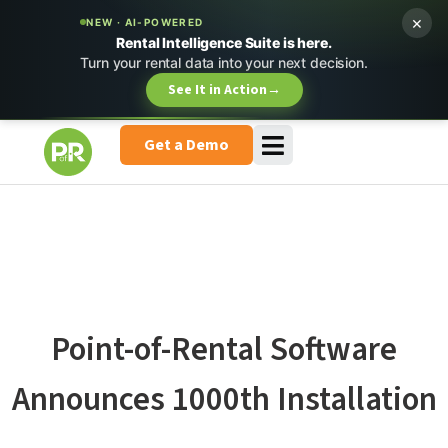
×
NEW · AI-POWERED
Rental Intelligence Suite is here.
Turn your rental data into your next decision.
See It in Action
→
Get a Demo
Point-of-Rental Software
Announces 1000th Installation