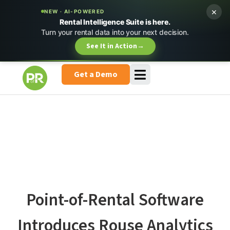
×
NEW · AI-POWERED
Rental Intelligence Suite is here.
Turn your rental data into your next decision.
See It in Action
→
Get a Demo
Point-of-Rental Software
Introduces Rouse Analytics