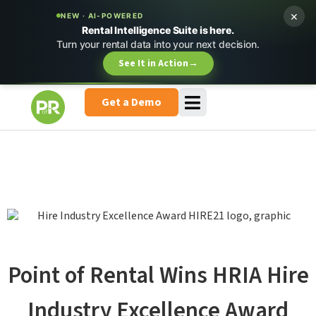
×
NEW · AI-POWERED
Rental Intelligence Suite is here.
Turn your rental data into your next decision.
See It in Action
→
Get a Demo
Point of Rental Wins HRIA Hire
Industry Excellence Award