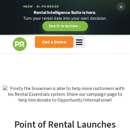
×
NEW · AI-POWERED
Rental Intelligence Suite is here.
Turn your rental data into your next decision.
See It in Action
→
Get a Demo
Point of Rental Launches